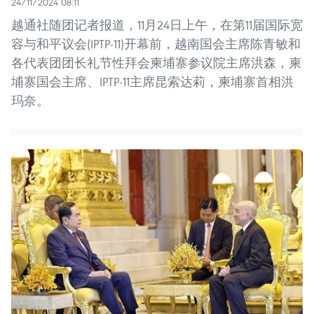
24/11/2024 08:11
越通社随团记者报道，11月24日上午，在第11届国际宽
容与和平议会(IPTP-11)开幕前，越南国会主席陈青敏和
各代表团团长礼节性拜会柬埔寨参议院主席洪森，柬
埔寨国会主席、IPTP-11主席昆索达莉，柬埔寨首相洪
玛奈。