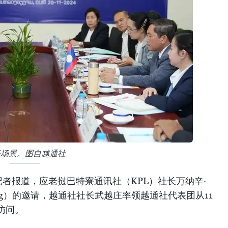
谈场景。图自越通社
者报道，应老挝巴特寮通讯社（KPL）社长万纳辛·
mavong）的邀请，越通社社长武越庄率领越通社代表团从11
访问。