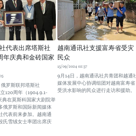
社代表出席塔斯社
越南通讯社支援富寿省受灾
0周年庆典和金砖国家
民众
15/09/2024 02:57
9月14日，越南通讯社共青团和越通
05
媒体发展中心协调组团对越南富寿省
晚，俄罗斯联邦塔斯社
受洪水影响的民众进行走访和援助。
120周年（1904.9.1-
.1）庆典在莫斯科国家大剧院举
多俄罗斯和国际新闻媒体
社代表前来参加。越南通
段氏雪绒女士率团出席庆