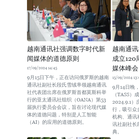
越南通讯社强调数字时代新
越南通讯
闻媒体的道德原则
成立12
媒体峰会
17/09/2024 14:45
9月15日下午，正在访问俄罗斯的越南
15/09/2024 13:
通讯社副社长段氏雪绒率领越南通讯
9月14日
社代表团出席在俄罗斯首都莫斯科举
（TASS）成立
行的亚太通讯社组织（OANA）第53
2024.9
届执行委员会会议，旨在讨论现代媒
行，吸引众
体的道德问题，特别是人工智能
机构、通讯
（AI）的应用的道德原则。
讯社副社长
典。