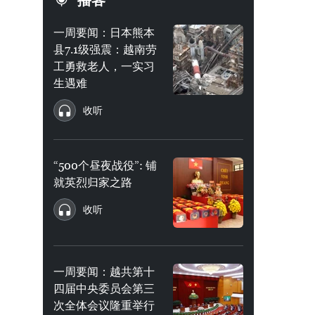
播客
一周要闻：日本熊本
县7.1级强震：越南劳
工勇救老人，一实习
生遇难
收听
“500个昼夜战役”: 铺
就英烈归家之路
收听
一周要闻：越共第十
四届中央委员会第三
次全体会议隆重举行