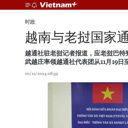
时政
越南与老挝国家
越通社驻老挝记者报道，应老挝巴特寮通讯
武越庄率领越通社代表团从11月19日
20/11/2024 08:39