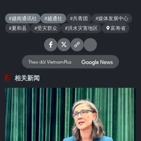
#越南通讯社
#越通社
#共青团
#媒体发展中心
#夏和县
#受灾群众
#洪水灾害地区
富寿省
Theo dõi VietnamPlus
相关新闻