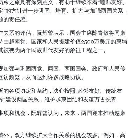
访柬之旅具有深刻意义，有助于继续本着“睦邻友好、
定”的方针进一步巩固、培育、扩大 与加强两国关系，
题的责任感。
作关系的评估，阮辉曾表示，国会主席陈青敏将同柬
由越南党、国家和人民援建价值2500万美元的柬埔
其被视为两个民族世代友好的象征工程之一。
视加强与巩固两党、两国、两国国会、政府和人民传
互访频繁，从而达到许多战略协议。
署的各项协定和条约，决心按照“睦邻友好、传统友
方针建设两国关系，维护越柬团结和友谊万古长青。
事项和机会，阮辉曾认为，未来，两国迎来推动越柬
域外，双方继续扩大合作关系的机会较多。例如，高