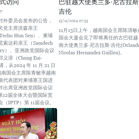
式访问
巴驻越大使奥兰多·尼古拉斯
吉伦
07
对外委员会发布的公告，
13/11/2024 07:53
民党主席洪森亲王
11月13日上午，越南国会主席陈清敏
 Techo Hun Sen）、柬埔
国会大厦会见了即将离任的古巴驻越
索达莉亲王（Samdech
南大使奥兰多·尼古拉斯·吉伦(Orland
udary）、亚洲政党国际会议
Nicolas Hernandez Guillen)。
溶（Chung Eui-
，从2024 年 11 月 21 日
，越南国会主席陈青敏率越南
级代表团对柬埔寨王国进
并出席亚洲政党国际会议
）第12届全体大会暨国际宽
（IPTP）第 11届会议。