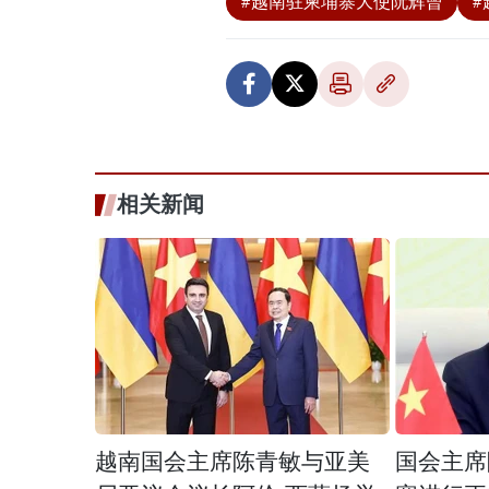
#越南驻柬埔寨大使阮辉曾
#
相关新闻
越南国会主席陈青敏与亚美
国会主席