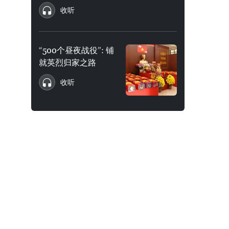
收听
“500个昼夜战役”: 铺
就英烈归家之路
收听