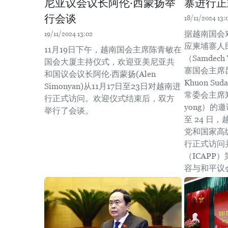
尼亚议会议长阿伦·西蒙扬举
寨进行正
行会谈
18/11/2024 13:
据越南国会
19/11/2024 13:02
应柬埔寨人
11月19日下午，越南国会主席陈青敏在
（Samdech
国会大厦主持仪式，欢迎亚美尼亚共
寨国会主席昆
和国议会议长阿伦·西蒙扬(Alen
Khuon S
Simonyan)从11月17日至23日对越南进
常委会主席郑义
行正式访问。欢迎仪式结束后，双方
yong）的邀请
举行了会谈。
至 24 日
党和国家高
行正式访问
（ICAPP
容与和平议会