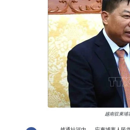
越南驻柬埔
越通社河内——应柬埔寨人民