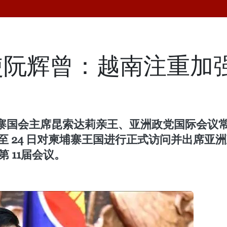
使阮辉曾：越南注重加
寨国会主席昆索达莉亲王、亚洲政党国际会议
21 日至 24 日对柬埔寨王国进行正式访问并出席亚
 11届会议。