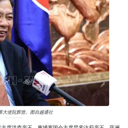
寨大使阮辉曾。图自越通社
党主席洪森亲王、柬埔寨国会主席昆索达莉亲王、亚洲