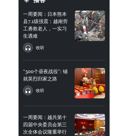
播客
一周要闻：日本熊本
县7.1级强震：越南劳
工勇救老人，一实习
生遇难
收听
“500个昼夜战役”: 铺
就英烈归家之路
收听
一周要闻：越共第十
四届中央委员会第三
次全体会议隆重举行