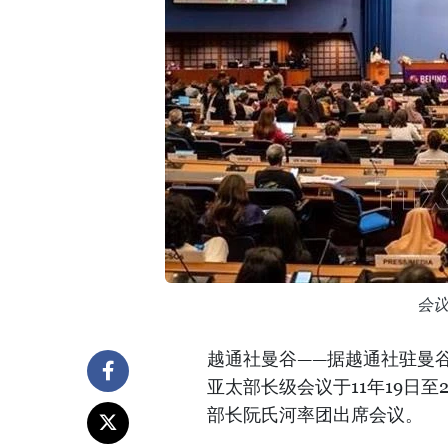
会
越通社曼谷——据越通社驻曼
亚太部长级会议于11年19日
部长阮氏河率团出席会议。