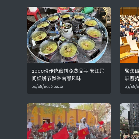
2000份传统煎饼免费品尝 安江民
聚焦破
间糕饼节飘香南部风味
展蓄
04/08/2026 02:12
03/08/2