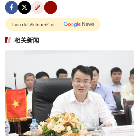
Theo dõi VietnamPlus
相关新闻