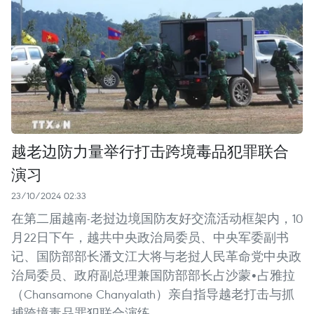
越老边防力量举行打击跨境毒品犯罪联合
演习
23/10/2024 02:33
在第二届越南-老挝边境国防友好交流活动框架内，10
月22日下午，越共中央政治局委员、中央军委副书
记、国防部部长潘文江大将与老挝人民革命党中央政
治局委员、政府副总理兼国防部部长占沙蒙•占雅拉
（Chansamone Chanyalath）亲自指导越老打击与抓
捕跨境毒品罪犯联合演练。