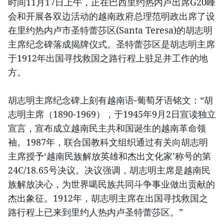
时间11月17日上午，正在巴西里约热内卢出席G20峰
会和开展各双边活动的越南政府总理范明政出席了设
在里约热内卢市圣特蕾莎区(Santa Teresa)的胡志明
主席纪念碑落成揭牌仪式。圣特蕾莎区是胡志明主席
于1912年出国寻找救国之路行程上驻足并工作的地
方。
胡志明主席纪念碑上刻有越南语-葡萄牙语铭文：“胡
志明主席（1890-1969），于1945年9月2日宣读独立
宣言，宣布成立越南民主共和国诞生的越南革命领
袖。1987年，联合国教科文组织通过有关向胡志明
主席授予‘越南民族解放英雄和杰出文化家’称号的第
24C/18.65号决议。决议强调，胡志明主席是越南民
族解放决心，为世界噶民族共同斗争事业做出贡献的
杰出象征。1912年，胡志明主席在出国寻找救国之
路行程上已来到里约人热内卢圣特蕾莎区。”