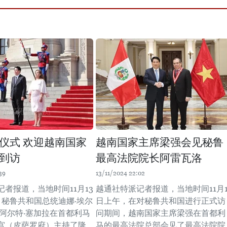
仪式 欢迎越南国家
越南国家主席梁强会见秘鲁
到访
最高法院院长阿雷瓦洛
39
13/11/2024 22:02
者报道，当地时间11月13
越通社特派记者报道，当地时间11月1
，秘鲁共和国总统迪娜·埃尔
日上午，在对秘鲁共和国进行正式访
鲁阿尔特·塞加拉在首都利马
问期间，越南国家主席梁强在首都利
宫（皮萨罗府）主持了隆
马的最高法院总部会见了最高法院院