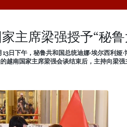
家主席梁强授予“秘鲁
日下午，秘鲁共和国总统迪娜·埃尔西利娅·博鲁阿尔
正在访问该国的越南国家主席梁强会谈结束后，主持向