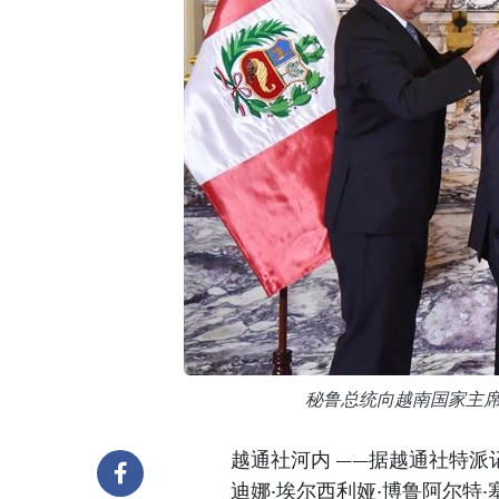
秘鲁总统向越南国家主席
越通社河内 ——据越通社特派
迪娜·埃尔西利娅·博鲁阿尔特·塞加拉（D