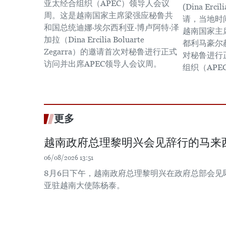
亚太经合组织（APEC）领导人会议
(Dina Ercil
周。这是越南国家主席梁强应秘鲁共
请，当地时间
和国总统迪娜·埃尔西利亚·博卢阿特·泽
越南国家主
加拉（Dina Ercilia Boluarte
都利马豪尔
Zegarra）的邀请首次对秘鲁进行正式
对秘鲁进行
访问并出席APEC领导人会议周。
组织（AP
更多
越南政府总理黎明兴会见辞行的马来
06/08/2026 13:51
8月6日下午，越南政府总理黎明兴在政府总部会见
亚驻越南大使陈杨泰。