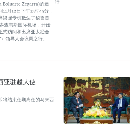
行。
ia Boluarte Zegarra)的邀
11月12日下午15时45分，
席梁强专机抵达了秘鲁首
赫·查韦斯国际机场，开始
正式访问和出席亚太经合
EC）领导人会议周之行。
西亚驻越大使
即将结束任期离任的马来西