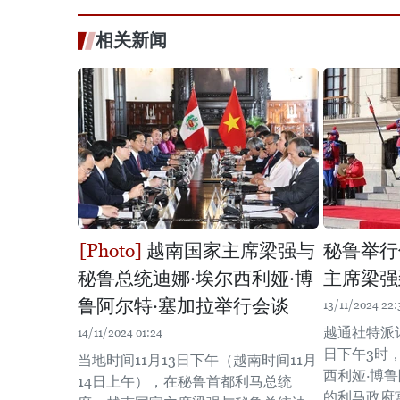
相关新闻
越南国家主席梁强与
秘鲁举行
秘鲁总统迪娜·埃尔西利娅·博
主席梁强
鲁阿尔特·塞加拉举行会谈
13/11/2024 22:
越通社特派记
14/11/2024 01:24
日下午3时
当地时间11月13日下午（越南时间11月
西利娅·博
14日上午），在秘鲁首都利马总统
的利马政府