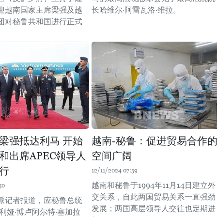
迎越南国家主席梁强及越
长哈维尔·阿雷瓦洛·维拉。
团对秘鲁共和国进行正式
梁强抵达利马 开始
越南-秘鲁：促进贸易合作
和出席APEC领导人
空间广阔
行
12/11/2024 07:59
越南和秘鲁于1994年11月14日建立外
50
交关系，自此两国贸易关系一直强劲
派记者报道，应秘鲁总统
发展；两国高层领导人交往也定期进
利娅·博卢阿尔特·塞加拉