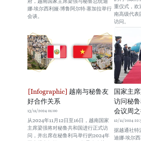
府，越南国家主席梁强与秘鲁总统迪
重仪式，欢
娜·埃尔西利娅·博鲁阿尔特·塞加拉举行
南高级代表
会谈。
访问。
越南与秘鲁友
国家主席
好合作关系
访问秘鲁
会议周之
13/11/2024 01:00
从2024年11月12日至16日，越南国家
12/11/2024 22:
主席梁强将对秘鲁共和国进行正式访
据越通社特
问，并出席在秘鲁利马举行的2024年
迪娜·埃尔西