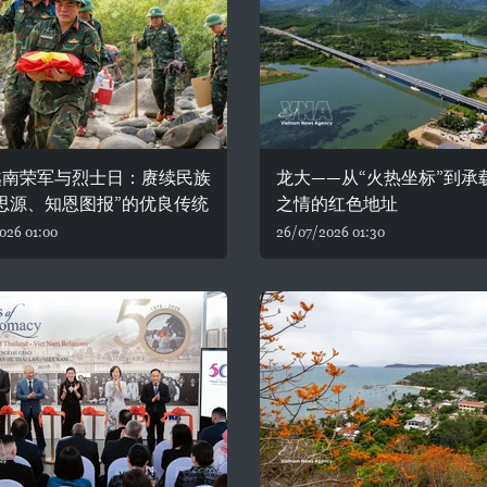
越南荣军与烈士日：赓续民族
龙大——从“火热坐标”到承
思源、知恩图报”的优良传统
之情的红色地址
026 01:00
26/07/2026 01:30