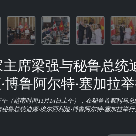
家主席梁强与秘鲁总统迪
·博鲁阿尔特·塞加拉
日下午（越南时间11月14日上午），在秘鲁首都利马
与秘鲁总统迪娜·埃尔西利娅·博鲁阿尔特·塞加拉举行