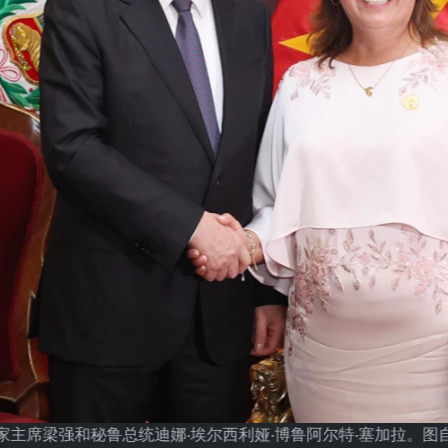
家主席梁强和秘鲁总统迪娜·埃尔西利娅·博鲁阿尔特·塞加拉。图