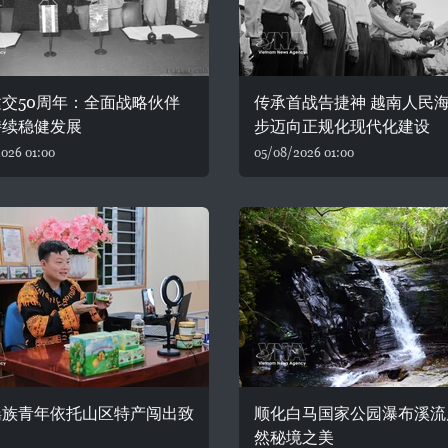
交50周年：全面战略伙伴
传承首战告捷神 越南人民
持续稳健发展
步迈向正规化现代化建设
026 01:00
05/08/2026 01:00
瑶族青年依托山区特产闯出致
顺化白马国家公园瀑布溪流
然秘境之美