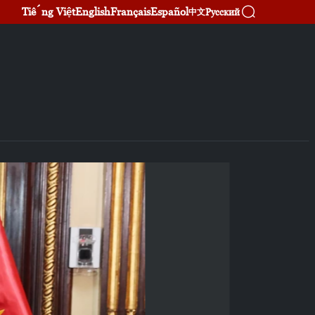
Tiếng Việt
English
Français
Español
Русский
中文