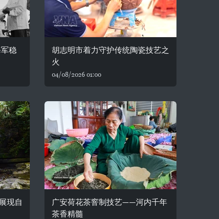
海军稳
胡志明市着力守护传统陶瓷技艺之
火
04/08/2026 01:00
展现自
广安荷花茶窨制技艺——河内千年
茶香精髓