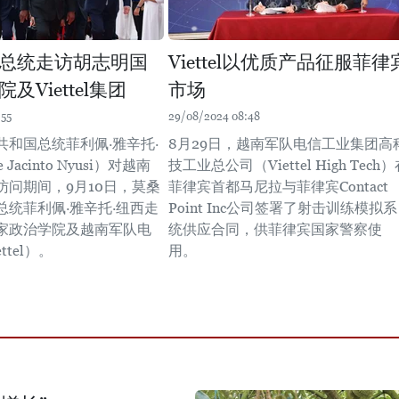
总统走访胡志明国
Viettel以优质产品征服菲律
及Viettel集团
市场
:55
29/08/2024 08:48
共和国总统菲利佩·雅辛托·
8月29日，越南军队电信工业集团高
 Jacinto Nyusi）对越南
技工业总公司（Viettel High Tech
访问期间，9月10日，莫桑
菲律宾首都马尼拉与菲律宾Contact
总统菲利佩·雅辛托·纽西走
Point Inc公司签署了射击训练模拟系
家政治学院及越南军队电
统供应合同，供菲律宾国家警察使
ttel）。
用。