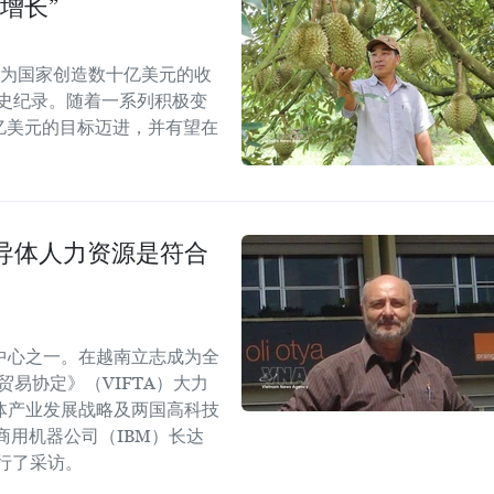
增长”
能为国家创造数十亿美元的收
历史纪录。随着一系列积极变
5亿美元的目标迈进，并有望在
导体人力资源是符合
中心之一。在越南立志成为全
易协定》（VIFTA）大力
体产业发展战略及两国高科技
商用机器公司（IBM）长达
进行了采访。