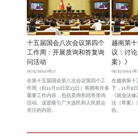
十五届国会八次会议第四个
越南第十
工作周：开展质询和答复询
议：讨论
问活动
案）》
10/11/2024 08:17
09/11/2024 08:
在第十五届国会第八次会议第四个工
在越南第十
作周（自11月11日至13日）将拥有许多
下，11月
重要工作内容，包括质询和回答质询
《就业法修
活动。这是吸引广大选民和人民群众
法（草案）
关注的内容。
告。