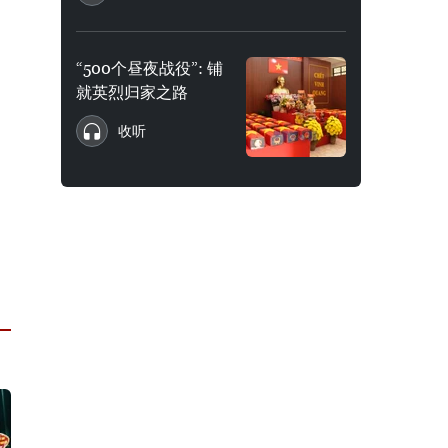
“500个昼夜战役”: 铺
就英烈归家之路
收听