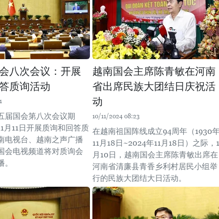
会八次会议：开展
越南国会主席陈青敏在河南
答质询活动
省出席民族大团结日庆祝活
动
1
五届国会第八次会议期
10/11/2024 08:23
1月11日开展质询和回答质
在越南祖国阵线成立94周年（1930
南电视台、越南之声广播
11月18日~2024年11月18日）之际，1
国会电视频道将对质询会
月10日，越南国会主席陈青敏出席在
播。
河南省清廉县青香乡利村居民小组举
行的民族大团结大日活动。