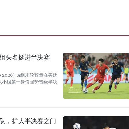
小组头名挺进半决赛
p 2026）A组末轮较量在美廷
以小组第一身份强势晋级半决
尼队，扩大半决赛之门