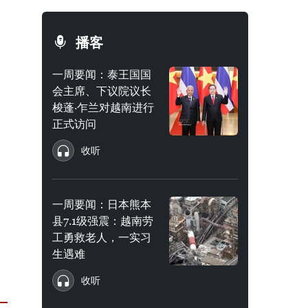
播客
一周要闻：泰王国国
会主席、下议院议长
梭蓬·乍兰对越南进行
正式访问
收听
一周要闻：日本熊本
县7.1级强震：越南劳
工勇救老人，一实习
生遇难
收听