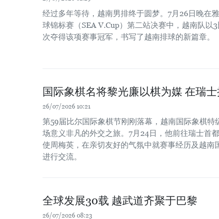
经过多年等待，越南男排终于圆梦。7月26日晚在雅
球锦标赛（SEA V.Cup）第二站决赛中，越南队
次夺得该项赛事冠军，书写了越南排球的新篇章。
国际象棋名将黎光廉以棋为媒 在瑞
26/07/2026 10:21
第59届比尔国际象棋节刚刚落幕，越南国际象棋特
场意义非凡的外交之旅。7月24日，他前往瑞士首
使周梅英，在亲切友好的气氛中就赛事经历及越南
进行交流。
全球发展30载 越武道齐聚于巴黎
26/07/2026 08:23