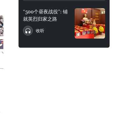
“500个昼夜战役”: 铺
就英烈归家之路
收听
标