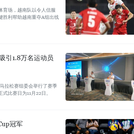
体育场，越南队以令人信服
键胜利帮助越南重夺A组出线
吸引1.8万名运动员
际马拉松赛组委会举行了赛季
正式比赛日为11月22日。
Cup冠军