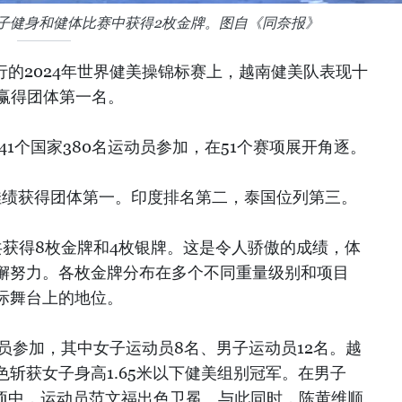
女子健身和健体比赛中获得2枚金牌。图自《同奈报》
行的2024年世界健美操锦标赛上，越南健美队表现十
，赢得团体第一名。
41个国家380名运动员参加，在51个赛项展开角逐。
的佳绩获得团体第一。印度排名第二，泰国位列第三。
共获得8枚金牌和4枚银牌。这是令人骄傲的成绩，体
懈努力。各枚金牌分布在多个不同重量级别和项目
际舞台上的地位。
员参加，其中女子运动员8名、男子运动员12名。越
斩获女子身高1.65米以下健美组别冠军。在男子
赛项中，运动员范文福出色卫冕。与此同时，陈黄维顺