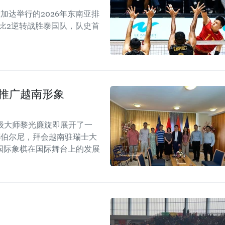
加达举行的2026年东南亚排
以3比2逆转战胜泰国队，队史首
士推广越南形象
级大师黎光廉旋即展开了一
都伯尔尼，拜会越南驻瑞士大
国际象棋在国际舞台上的发展