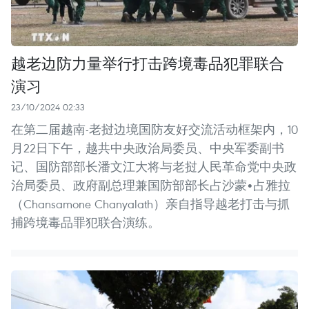
越老边防力量举行打击跨境毒品犯罪联合
演习
23/10/2024 02:33
在第二届越南-老挝边境国防友好交流活动框架内，10
月22日下午，越共中央政治局委员、中央军委副书
记、国防部部长潘文江大将与老挝人民革命党中央政
治局委员、政府副总理兼国防部部长占沙蒙•占雅拉
（Chansamone Chanyalath）亲自指导越老打击与抓
捕跨境毒品罪犯联合演练。