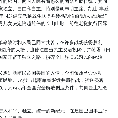
连的邻国。两国人民有着悠久的团结互助传统，共同
家独立、自由和自主。特别是胡志明主席、凯山·丰威
6年同意建立老越战斗联盟并遵循胡伯伯“助人及助己”
秀儿女决定跨越雄伟的长山山脉，前往老挝执行国际
革命战时和人民已同甘共苦，在许多战场获得胜利，
在奠边府的大捷，迫使法国殖民主义者投降，并签署《日
国家开辟了独立之路，粉碎全世界旧式殖民的统治。
又遭到新殖民帝国美国的入侵，企图镇压革命运动，
殖民地。 老挝与越南军民继续并肩作战，驱逐侵略
，为1975年全国完全解放创造条件，共同走上社会
国进入和平、独立、统一的新纪元，在建国卫国事业行