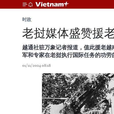
时政
老挝媒体盛赞援
越通社驻万象记者报道，值此援老越
军和专家在老挝执行国际任务的功劳
01/11/2024 08:18