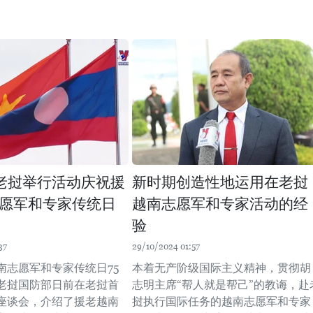
老挝举行活动庆祝援
新时期创造性地运用在老挝
愿军和专家传统日
越南志愿军和专家活动的经
验
37
29/10/2024 01:57
南志愿军和专家传统日75
本着无产阶级国际主义精神，贯彻胡
老挝国防部日前在老挝首
志明主席“帮人就是帮己”的教诲，赴
座谈会，介绍了援老越南
挝执行国际任务的越南志愿军和专家