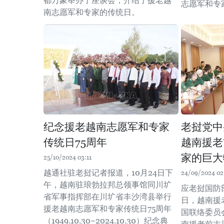
都万象举办了座谈会，介绍了援老越
志愿军和专
南志愿军和专家的传统日。
纪念援老越南志愿军和专家
老挝党中
传统日75周年
越南援老
家的巨大
25/10/2024 03:11
越通社驻老挝记者报道，10月24日下
24/09/2024 02
午，越南驻琅勃拉邦总领事馆同川圹
应老挝国防部
省军事指挥部在川圹省丰沙湾县举行
日，越南援
援老越南志愿军和专家传统日75周年
国联络委员
（1949.10.30~2024.10.30）纪念典