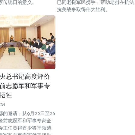
家传统日的意义。
已同老挝军民携手，帮助老挝在抗法
抗美战争取得伟大胜利。
央总书记高度评价
前志愿军和军事专
牺牲
:34
的邀请，从9月22日至26
老前志愿军和军事专家全
会主任黄得香少将率领越