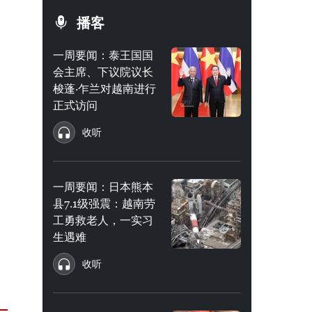
播客
一周要闻：泰王国国
会主席、下议院议长
梭蓬·乍兰对越南进行
正式访问
收听
一周要闻：日本熊本
县7.1级强震：越南劳
工勇救老人，一实习
生遇难
收听