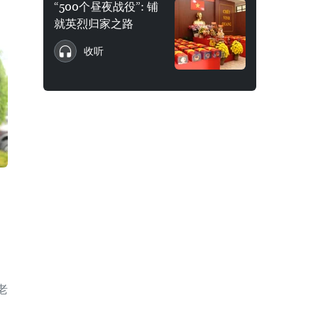
“500个昼夜战役”: 铺
就英烈归家之路
收听
老