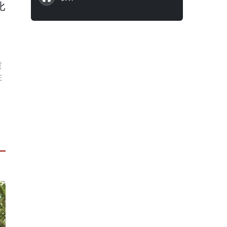
比
黄
在