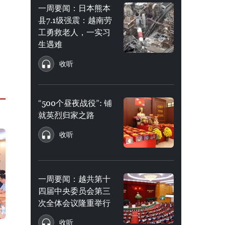
一周要闻：日本熊本
县7.1级强震：越南劳
工勇救老人，一实习
生遇难
收听
“500个昼夜战役”: 铺
就英烈归家之路
收听
一周要闻：越共第十
四届中央委员会第三
次全体会议隆重举行
收听