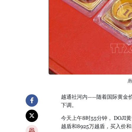
越通社河内——随着国际黄金价
下调。
今天上午8时55分钟， DOJ
越盾和8925万越盾，买入价