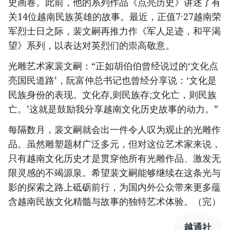
史画卷。此前，他的系列作品《点亮历史》讲述了有
关14位越南民族英雄的故事。最近，正值7·27越南荣
军烈士日之际，裴文嗣再推力作《军人足迹，和平渴
望》系列，以表达对英烈们的崇高敬意。
光雕艺术家裴文嗣：“正如胡伯伯曾经说过的‘文化点
亮国民道路’，阮富仲总书记也曾经分享说：‘文化是
民族身份的表现。文化存,则民族存;文化亡，则民族
亡。’这就是鼓励我分享越南文化历史故事的动力。”
每隔数月，裴文嗣就会出一件令人叹为观止的光雕作
品。虽然雕塑题材广泛多元，但对这位艺术家来说，
只有越南文化历史才是贯穿他所有光雕作品、激发无
限灵感的不竭源泉。希望裴文嗣能够继续在这条光与
影的探索之路上砥砺前行，为国内外公众带来更多蕴
含越南民族文化精髓与故事的独特艺术体验。（完）
越通社