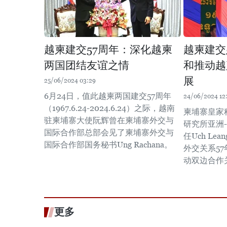
越柬建交57周年：深化越柬
越柬建交
两国团结友谊之情
和推动越
展
25/06/2024 03:29
6月24日，值此越柬两国建交57周年
24/06/2024 12:
（1967.6.24-2024.6.24）之际，越南
柬埔寨皇家
驻柬埔寨大使阮辉曾在柬埔寨外交与
研究所亚洲
国际合作部总部会见了柬埔寨外交与
任Uch L
国际合作部国务秘书Ung Rachana。
外交关系5
动双边合作
更多