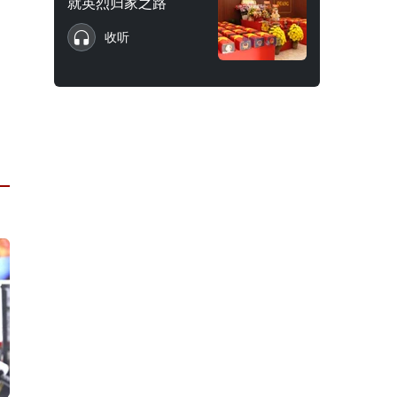
就英烈归家之路
收听