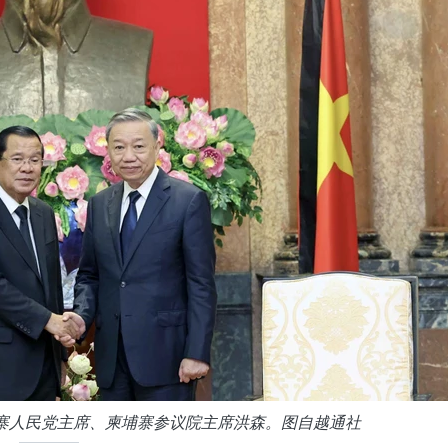
寨人民党主席、柬埔寨参议院主席洪森。图自越通社