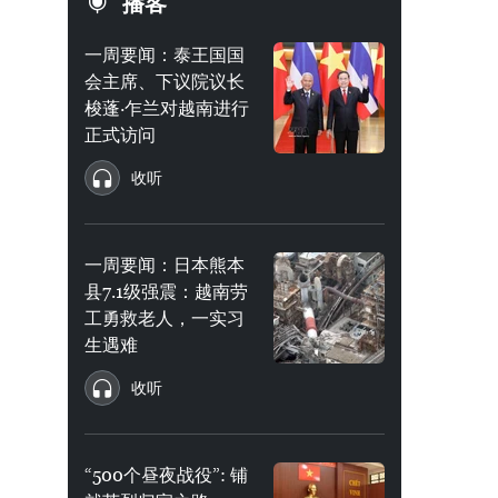
播客
一周要闻：泰王国国
会主席、下议院议长
梭蓬·乍兰对越南进行
正式访问
收听
一周要闻：日本熊本
县7.1级强震：越南劳
工勇救老人，一实习
生遇难
收听
“500个昼夜战役”: 铺