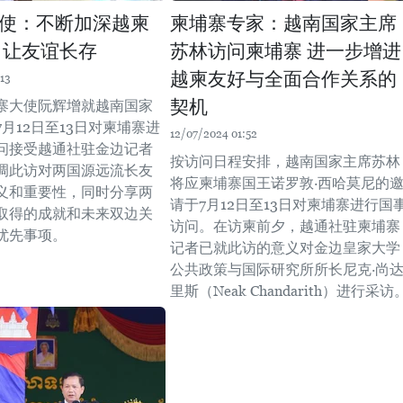
使：不断加深越柬
柬埔寨专家：越南国家主席
 让友谊长存
苏林访问柬埔寨 进一步增进
越柬友好与全面合作关系的
13
契机
寨大使阮辉增就越南国家
月12日至13日对柬埔寨进
12/07/2024 01:52
问接受越通社驻金边记者
按访问日程安排，越南国家主席苏林
调此访对两国源远流长友
将应柬埔寨国王诺罗敦·西哈莫尼的
义和重要性，同时分享两
请于7月12日至13日对柬埔寨进行国
取得的成就和未来双边关
访问。在访柬前夕，越通社驻柬埔寨
先事项。 ​
记者已就此访的意义对金边皇家大学
公共政策与国际研究所所长尼克·尚
里斯（Neak Chandarith）进行采访