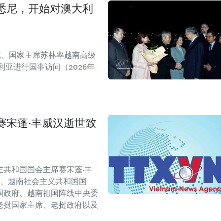
悉尼，开始对澳大利
书记、国家主席苏林率越南高级
亚进行国事访问（2026年
赛宋蓬·丰威汉逝世致
共和国国会主席赛宋蓬·丰
会、越南社会主义共和国国
国政府、越南祖国阵线中央委
老挝国家主席、老挝政府以及