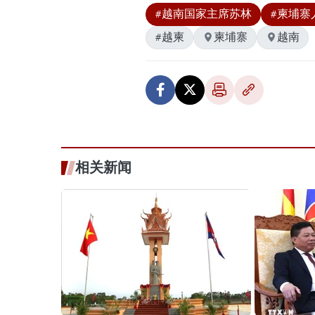
#越南国家主席苏林
#柬埔寨
#越柬
柬埔寨
越南
相关新闻