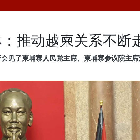
林：推动越柬关系不断
席府会见了柬埔寨人民党主席、柬埔寨参议院主