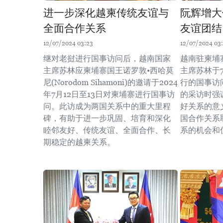
进一步深化越柬传统友谊与
阮辉增大
全面合作关系
友谊团结
12/07/2024 03:23
12/07/2024 03:
继对老挝进行国事访问后，越南国家
越南驻柬埔
主席苏林应柬埔寨国王诺罗敦•西哈莫
主席苏林于7
尼(Norodom Sihamoni)的邀请于2024
行的国事访
年7月12日至13日对柬埔寨进行国事访
的采访时强
问。此访成为两国关系中的重大里程
好关系的意
碑，有助于进一步巩固、培育和深化
国合作关系
睦邻友好、传统友谊、全面合作、长
系的机会和优
期稳定的越柬关系。