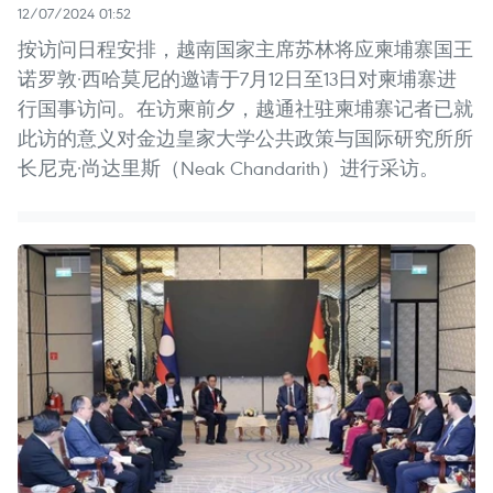
12/07/2024 01:52
按访问日程安排，越南国家主席苏林将应柬埔寨国王
诺罗敦·西哈莫尼的邀请于7月12日至13日对柬埔寨进
行国事访问。在访柬前夕，越通社驻柬埔寨记者已就
此访的意义对金边皇家大学公共政策与国际研究所所
长尼克·尚达里斯（Neak Chandarith）进行采访。