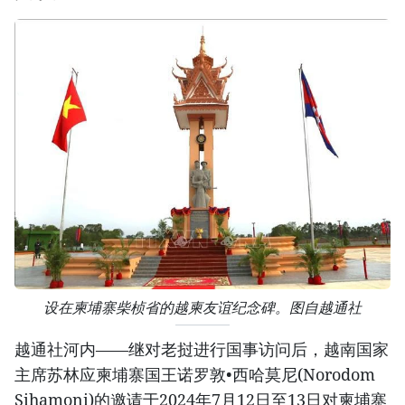
设在柬埔寨柴桢省的越柬友谊纪念碑。图自越通社
越通社河内——继对老挝进行国事访问后，越南国家
主席苏林应柬埔寨国王诺罗敦•西哈莫尼(Norodom
Sihamoni)的邀请于2024年7月12日至13日对柬埔寨