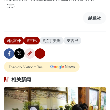
（完）
越通社
#阮富仲
#古巴
#拉丁美洲
古巴
Theo dõi VietnamPlus
相关新闻