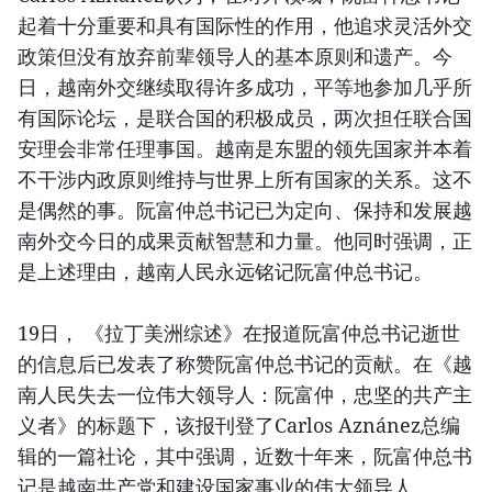
起着十分重要和具有国际性的作用，他追求灵活外交
政策但没有放弃前辈领导人的基本原则和遗产。今
日，越南外交继续取得许多成功，平等地参加几乎所
有国际论坛，是联合国的积极成员，两次担任联合国
安理会非常任理事国。越南是东盟的领先国家并本着
不干涉内政原则维持与世界上所有国家的关系。这不
是偶然的事。阮富仲总书记已为定向、保持和发展越
南外交今日的成果贡献智慧和力量。他同时强调，正
是上述理由，越南人民永远铭记阮富仲总书记。
19日， 《拉丁美洲综述》在报道阮富仲总书记逝世
的信息后已发表了称赞阮富仲总书记的贡献。在《越
南人民失去一位伟大领导人：阮富仲，忠坚的共产主
义者》的标题下，该报刊登了Carlos Aznánez总编
辑的一篇社论，其中强调，近数十年来，阮富仲总书
记是越南共产党和建设国家事业的伟大领导人。