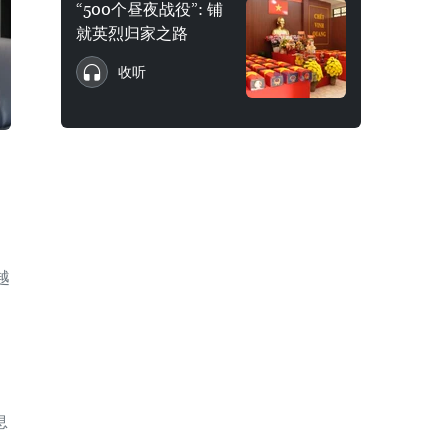
“500个昼夜战役”: 铺
就英烈归家之路
收听
越
息