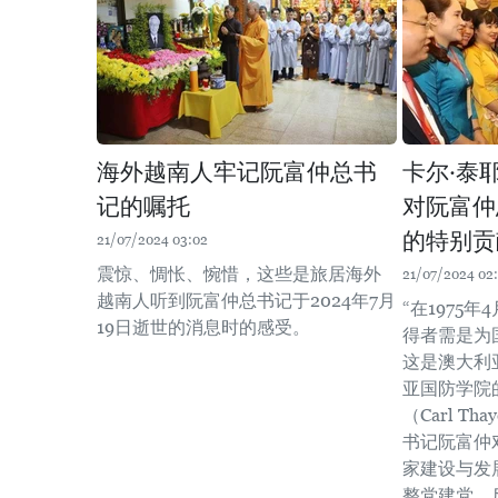
海外越南人牢记阮富仲总书
卡尔·泰
记的嘱托
对阮富仲
的特别贡
21/07/2024 03:02
震惊、惆怅、惋惜，这些是旅居海外
21/07/2024 02:
越南人听到阮富仲总书记于2024年7月
“在1975
19日逝世的消息时的感受。
得者需是为
这是澳大利
亚国防学院
（Carl T
书记阮富仲
家建设与发
整党建党、