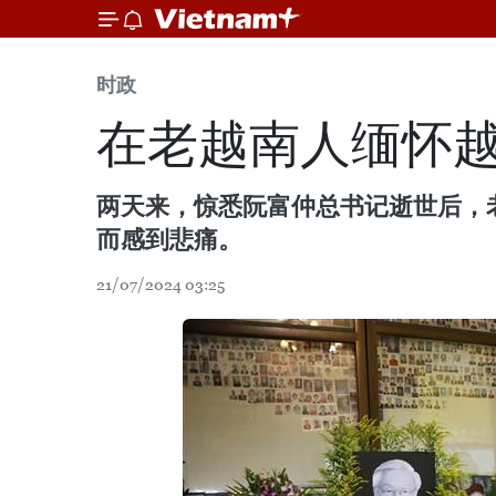
时政
在老越南人缅怀
两天来，惊悉阮富仲总书记逝世后，
而感到悲痛。
21/07/2024 03:25