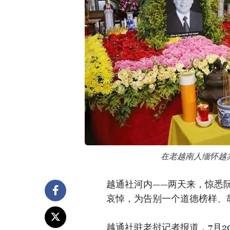
在老越南人缅怀越
越通社河内——两天来，惊悉
哀悼，为告别一个道德榜样、
越通社驻老挝记者报道，7月