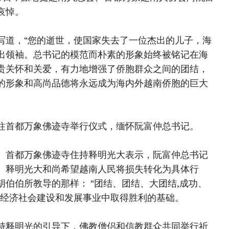
哀悼。
写道，“您的逝世，使国家失去了一位杰出的儿子，海
出领袖。总书记的模范而朴素的形象始终被铭记在海
贵关怀和关爱，有力地增强了侨胞群众之间的团结，
的形象和高尚品德将永远成为海内外越南侨胞的巨大
往首都万象佛迹寺举行仪式，缅怀阮富仲总书记。
、首都万象佛迹寺住持释明光大表示，阮富仲总书记
。释明光大和尚希望越南人民将损失转化为具体行
伯伯所教导的那样： “团结、团结、大团结,成功、
在经济社会建设和发展事业中取得胜利的基础。
持释明光的引导下，佛教僧侣和信教群众共同举行祈