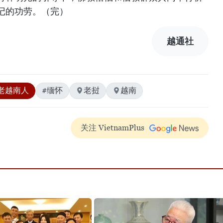
记的功劳。（完）
越通社
老越南人
#缅怀
老挝
越南
关注 VietnamPlus