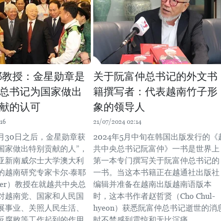
耶教授：金星勋章是
关于阮富仲总书记的外文书
总书记为国家做出
籍撰写者：代表越南竹子形
献的认可
象的领导人
16
21/07/2024 02:14
年4月30日之后，金星勋章获
2024年5月中旬在韩国出版发行的《
国家做出特别贡献的人”，
共中央总书记阮富仲》一书是世界上
亚新南威尔士大学澳大利
第一本专门撰写关于阮富仲总书记的
的越南研究专家卡尔·泰耶
一书。当这本书籍正在越通社出版社
hayer）教授在就越共中央总
编辑并准备在越南出版越南语版本
对越南党、国家和人民国
时，这本书作者赵哲贤（Cho Chul-
展事业、关照人民生活、
hyeon）获悉阮富仲总书记逝世的消
反腐败等工作起到的作用
时不禁感到震惊和无比沉痛。