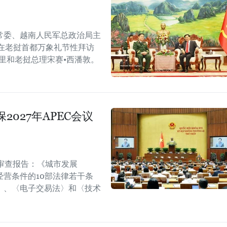
常委、越南人民军总政治局主
在老挝首都万象礼节性拜访
里和老挝总理宋赛•西潘敦。
027年APEC会议
审查报告：《城市发展
营条件的10部法律若干条
〉、〈电子交易法〉和〈技术