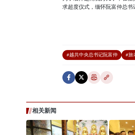
求超度仪式，缅怀阮富仲总书
#越共中央总书记阮富仲
#旅
相关新闻