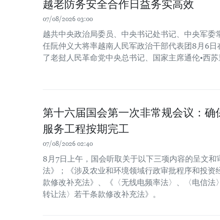
越老防务安全合作日益务实高效
07/08/2026 03:00
越共中央政治局委员、中央书记处书记、中央军委
任阮仲义大将率越南人民军政治干部代表团8月6日
了老挝人民革命党中央总书记、国家主席通伦•西苏
第十六届国会第一次非常规会议：确保2
服务工程按期完工
07/08/2026 02:40
8月7日上午，国会听取关于以下三项内容的呈文和
法》；《涉及农业和环境领域行政审批程序和投资经
款修改补充法》、《〈无线电频率法〉、〈电信法
转让法〉若干条款修改补充法》。