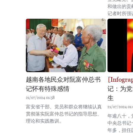
和做出的贡
记者时所强
越南各地民众对阮富仲总书
记怀有特殊感情
记：为党
生
21/07/2024 01:58
富安省干部、党员和群众将继续认真
21/07/2024 01:
贯彻落实阮富仲总书记的指导思想、
年逾八十，
理论和实践教训。
中央总书记
年多，担任