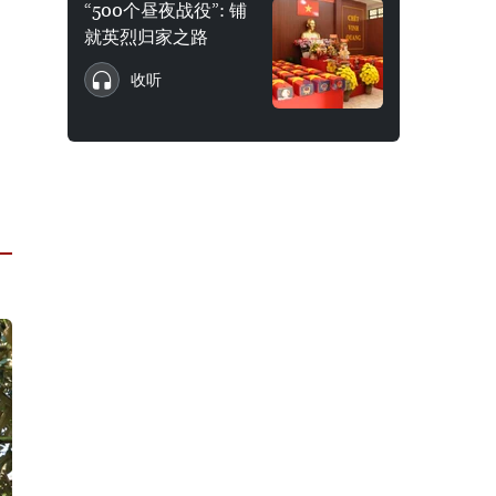
“500个昼夜战役”: 铺
就英烈归家之路
收听