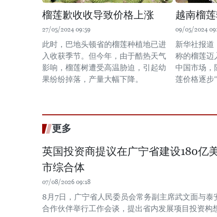
榴莲歉收收导致价格上涨
越南榴莲
27/05/2024 09:59
09/05/2024 09
此时，巴地头顿省的榴莲种植地已进
新华社报道
入收获季节。但今年，由于酷热天气
称的榴莲迈
影响，榴莲树遭受高温胁迫，引起幼
中国市场，
果纷纷掉落，产量大幅下降。
莲价格逐步
更多
英国投资商提议在广宁省建设180亿
市综合体
07/08/2026 09:18
8月7日，广宁省人民委员会常务副主席武文面与泰
合作伙伴举行工作会谈，提出省内发展项目投资构