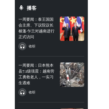
播客
一周要闻：泰王国国
会主席、下议院议长
梭蓬·乍兰对越南进行
正式访问
收听
一周要闻：日本熊本
县7.1级强震：越南劳
工勇救老人，一实习
生遇难
收听