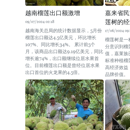
越南榴莲出口额激增
嘉来省民
莲树的经
09/07/2024 02:18
越南海关总局的统计数据显示，5月份
17/06/2024 09
榴莲出口额达4.5亿美元，环比增长
榴莲树是一
107%、同比增长34%。 累计前5个
分意识到榴
月，该商品出口额达9.19亿美元，同比
值，嘉莱族
增长逾74%，出口额继续位居水果首
标准种植榴
位。目前榴莲出口额是曾经位居水果
高经济效益
出口首位的火龙果的4.5倍。
品牌价值。