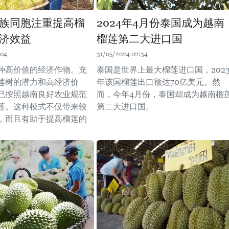
族同胞注重提高榴
2024年4月份泰国成为越南
济效益
榴莲第二大进口国
:04
31/05/2024 02:34
种高价值的经济作物。充
泰国是世界上最大榴莲进口国，202
莲树的潜力和高经济价
年该国榴莲出口额达70亿美元。然
已按照越南良好农业规范
而，今年4月份，泰国却成为越南榴
莲。这种模式不仅带来较
第二大进口国。
，而且有助于提高榴莲的