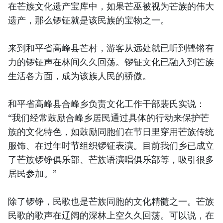
在芒族文化遗产宝库中，如果芒巫被视为芒族的伟大
遗产，那么锣钲就是该民族的宝物之一。
来到和平省高峰县芒村，游客从远处就已听到铿锵有
力的锣钲声在林间久久回荡。锣钲文化已融入到芒族
生活各方面，成为该族人民的骄傲。
和平省高峰县合峰乡负责文化工作干部裴氏实说：
“我们经常鼓励合峰乡居民通过具体的行动来保护芒
族的文化特色，如鼓励同胞们在节日里穿用芒族传统
服饰、在过年时节组织锣钲表演。目前我们乡已成立
了芒族锣铮俱乐部、芒族语演唱俱乐部等，吸引很多
居民参加。”
除了锣铮，民歌也是芒族同胞的文化精髓之一。芒族
民歌的歌声在辽阔的深林上空久久回荡。可以说，在