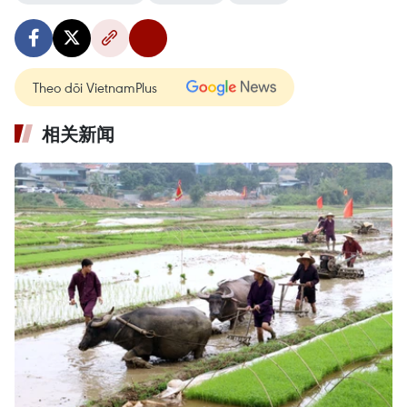
Theo dõi VietnamPlus
相关新闻