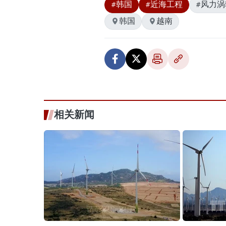
#韩国
#近海工程
#风力
韩国
越南
相关新闻