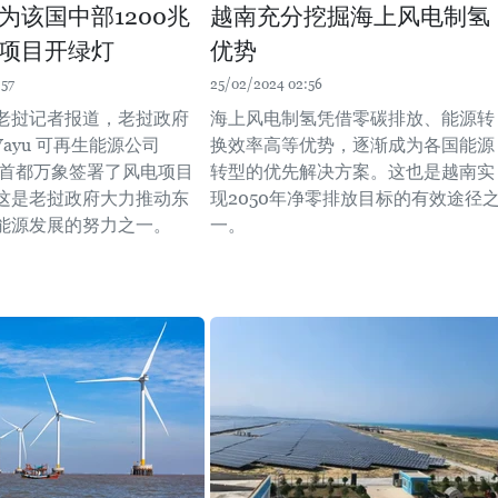
为该国中部1200兆
越南充分挖掘海上风电制氢
项目开绿灯
优势
:57
25/02/2024 02:56
老挝记者报道，老挝政府
海上风电制氢凭借零碳排放、能源转
 Vayu 可再生能源公司
换效率高等优势，逐渐成为各国能源
) 在首都万象签署了风电项目
转型的优先解决方案。这也是越南实
这是老挝政府大力推动东
现2050年净零排放目标的有效途径
能源发展的努力之一。
一。