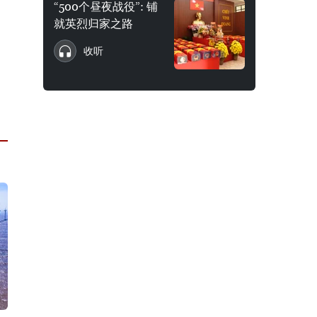
“500个昼夜战役”: 铺
就英烈归家之路
收听