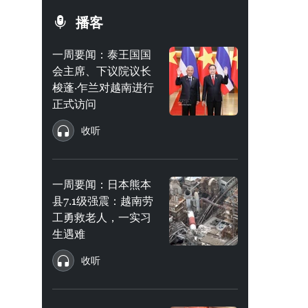
播客
一周要闻：泰王国国
会主席、下议院议长
梭蓬·乍兰对越南进行
正式访问
收听
一周要闻：日本熊本
县7.1级强震：越南劳
工勇救老人，一实习
生遇难
收听