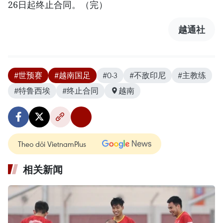
26日起终止合同。（完）
越通社
#世预赛
#越南国足
#0-3
#不敌印尼
#主教练
#特鲁西埃
#终止合同
越南
Theo dõi VietnamPlus
相关新闻