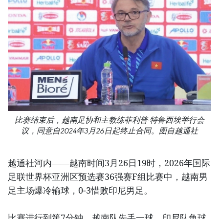
比赛结束后，越南足协和主教练菲利普·特鲁西埃举行会
议，同意自2024年3月26日起终止合同。图自越通社
越通社河内——越南时间3月26日19时，2026年国际
足联世界杯亚洲区预选赛36强赛F组比赛中，越南男
足主场爆冷输球，0-3惜败印尼男足。
比赛进行到第7分钟，越南队先丢一球。印尼队角球