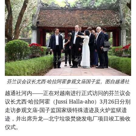
芬兰议会议长尤西·哈拉阿霍参观文庙国子监。图自越通社
越通社河内——正在对越南进行正式访问的芬兰议会
议长尤西·哈拉阿霍（Jussi Halla-aho）3月26日分别
走访参观文庙-国子监国家级特殊遗迹及火炉监狱遗
迹，并出席升龙—北宁垃圾焚烧发电厂项目竣工验收
仪式。