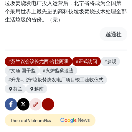
垃圾焚烧发电厂投入运营后，北宁省将成为全国第一
个采用世界上最先进的高科技垃圾焚烧技术处理全部
生活垃圾的省份。（完）
越通社
#芬兰议会议长尤西·哈拉阿霍
#正式访问
#参观
#文庙-国子监
#火炉监狱遗迹
#升龙—北宁垃圾焚烧发电厂项目竣工验收仪式
芬兰
越南
Theo dõi VietnamPlus