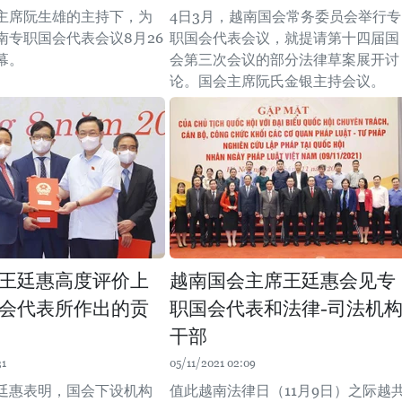
主席阮生雄的主持下，为
4日3月，越南国会常务委员会举行专
南专职国会代表会议8月26
职国会代表会议，就提请第十四届国
幕。
会第三次会议的部分法律草案展开讨
论。国会主席阮氏金银主持会议。
王廷惠高度评价上
越南国会主席王廷惠会见专
会代表所作出的贡
职国会代表和法律-司法机
干部
31
05/11/2021 02:09
廷惠表明，国会下设机构
值此越南法律日（11月9日）之际越