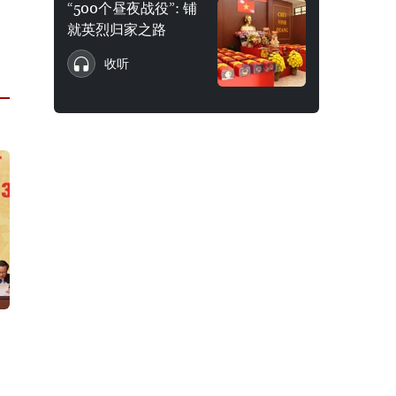
“500个昼夜战役”: 铺
就英烈归家之路
收听