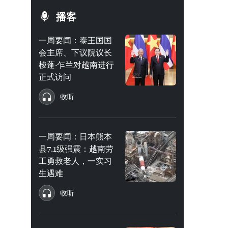
播客
一周要闻：泰王国国
会主席、下议院议长
梭蓬·乍兰对越南进行
正式访问
收听
一周要闻：日本熊本
县7.1级强震：越南劳
工勇救老人，一实习
生遇难
收听