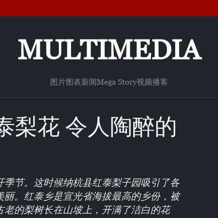
MULTIMEDIA
图片
图表新闻
Mega Story
视频
播客
泰梨花 令人陶醉的
开季节。这时候纳杭县红泰梨子园吸引了各
美丽。红泰乡是宣光省海拔最高的乡份，被
古老的梨树长在山坡上，开满了洁白的花