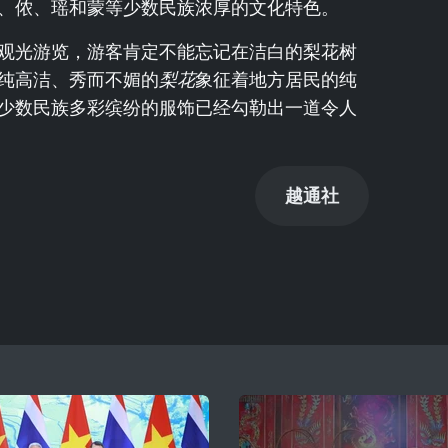
、侬、瑶和蒙等少数民族浓厚的文化特色。
观光游览，游客肯定不能忘记在洁白的梨花树
纯高洁、秀而不媚的
梨花
象征着地方居民的纯
少数民族多彩缤纷的服饰已经勾勒出一道令人
越通社