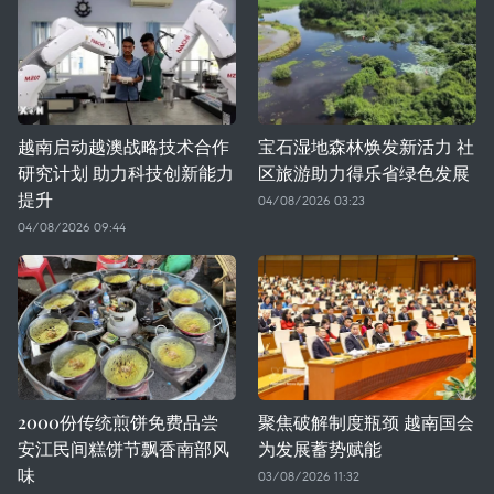
越南启动越澳战略技术合作
宝石湿地森林焕发新活力 社
研究计划 助力科技创新能力
区旅游助力得乐省绿色发展
提升
04/08/2026 03:23
04/08/2026 09:44
2000份传统煎饼免费品尝
聚焦破解制度瓶颈 越南国会
安江民间糕饼节飘香南部风
为发展蓄势赋能
味
03/08/2026 11:32