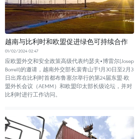
越南与比利时和欧盟促进绿色可持续合作
01/02/2024 02:47
应欧盟外交和安全政策高级代表约瑟夫•博雷尔(Josep
Borrell)的邀请，越南外交部长裴青山于1月30日至2月3
日出席在比利时首都布鲁塞尔举行的第24届东盟-欧
盟外长会议（AEMM）和欧盟印太部长级论坛，并对
比利时进行工作访问。