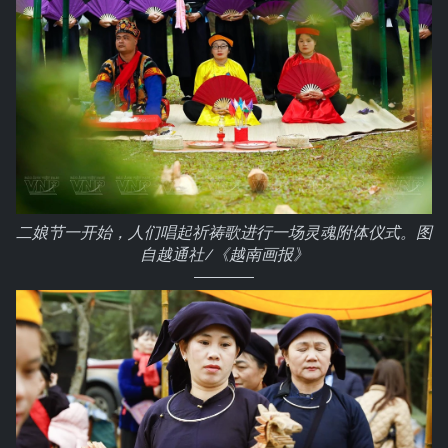
二娘节一开始，人们唱起祈祷歌进行一场灵魂附体仪式。图
自越通社/《越南画报》