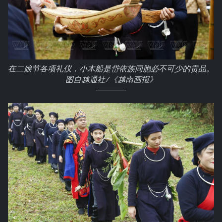
在二娘节各项礼仪，小木船是岱依族同胞必不可少的贡品。
图自越通社/《越南画报》