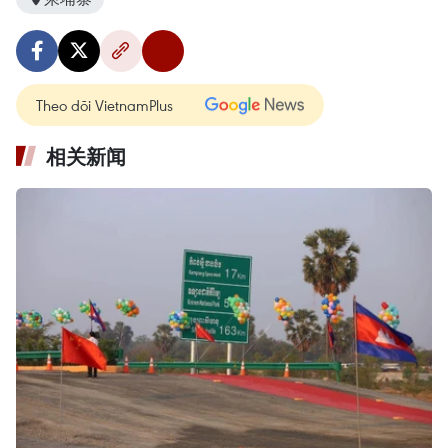
Theo dõi VietnamPlus
相关新闻