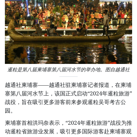
暹粒是第八届柬埔寨第八届河水节的举办地。图自越通社
越通社柬埔寨——越通社驻柬埔寨记者报道，在柬埔
寨第八届河水节上，该国正式启动“2024年暹粒旅游”
战役，旨在吸引更多游客前来参观暹粒吴哥考古公
园。
柬埔寨首相洪玛奈表示，“2024年暹粒旅游”战役为推
动暹粒省旅游业发展，吸引更多国际游客赴柬埔寨观