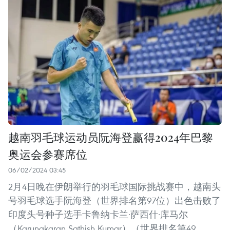
越南羽毛球运动员阮海登赢得2024年巴黎
奥运会参赛席位
06/02/2024 03:45
2月4日晚在伊朗举行的羽毛球国际挑战赛中，越南头
号羽毛球选手阮海登（世界排名第97位）出色击败了
印度头号种子选手卡鲁纳卡兰·萨西什·库马尔
（Karunakaran Sathish Kumar）（世界排名第49