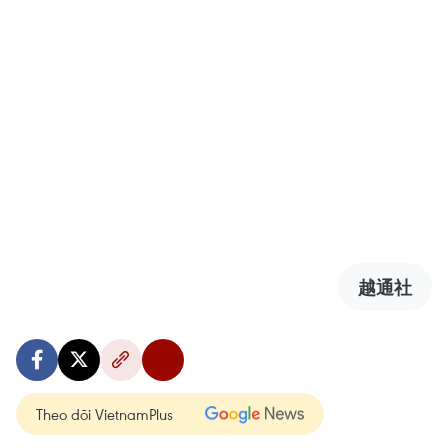
越通社
Theo dõi VietnamPlus