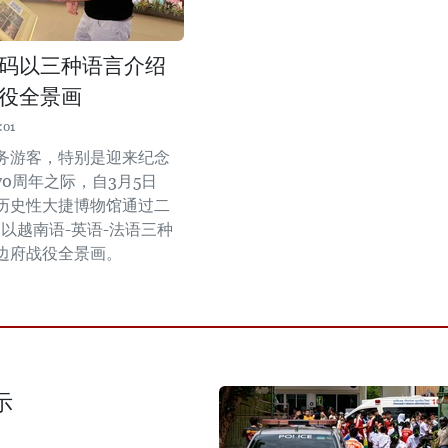
码以三种语言介绍
役全景画
:01
务游客，特别是迎来纪念
0周年之际，自3月5日
历史性大捷博物馆通过二
）以越南语-英语-法语三种
边府战役全景画。
示