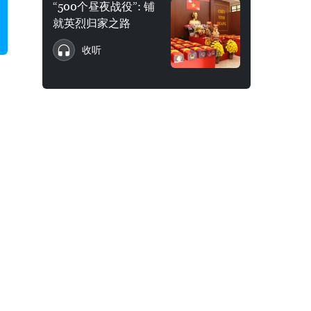
“500个昼夜战役”: 铺
就英烈归家之路
收听