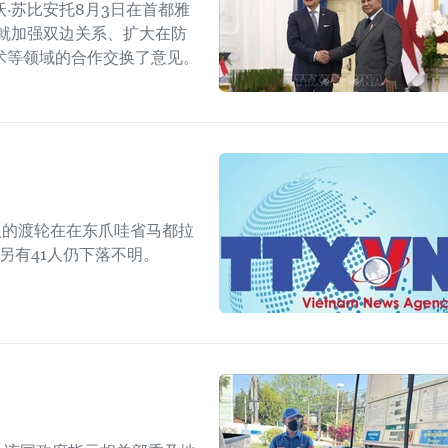
·苏比安托8月3日在首都雅
就加强双边关系、扩大在防
术等领域的合作交换了意见。
人的渡轮在在东爪哇省马都拉
另有41人仍下落不明。