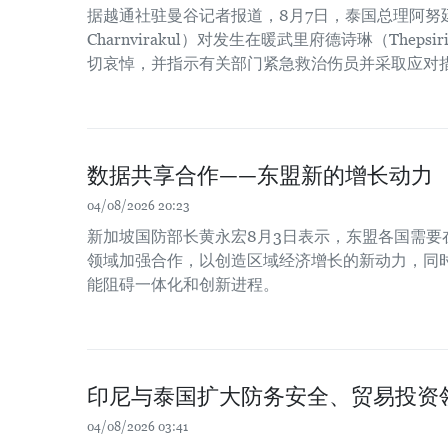
据越通社驻曼谷记者报道，8月7日，泰国总理阿努廷·
Charnvirakul）对发生在暖武里府德诗琳（Thep
切哀悼，并指示有关部门紧急救治伤员并采取应对
数据共享合作——东盟新的增长动力
04/08/2026 20:23
新加坡国防部长黄永宏8月3日表示，东盟各国需要
领域加强合作，以创造区域经济增长的新动力，同时
能阻碍一体化和创新进程。
印尼与泰国扩大防务安全、贸易投资
04/08/2026 03:41