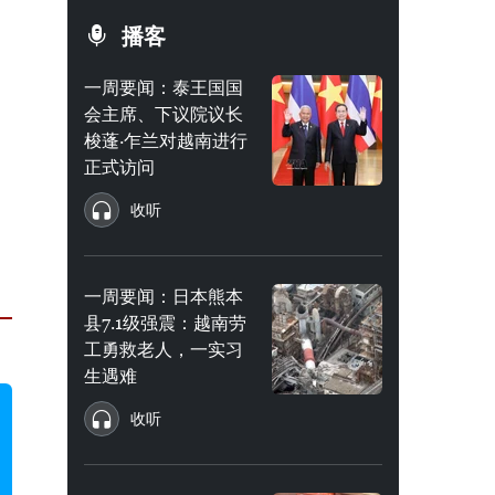
播客
一周要闻：泰王国国
会主席、下议院议长
梭蓬·乍兰对越南进行
正式访问
收听
一周要闻：日本熊本
县7.1级强震：越南劳
工勇救老人，一实习
生遇难
收听