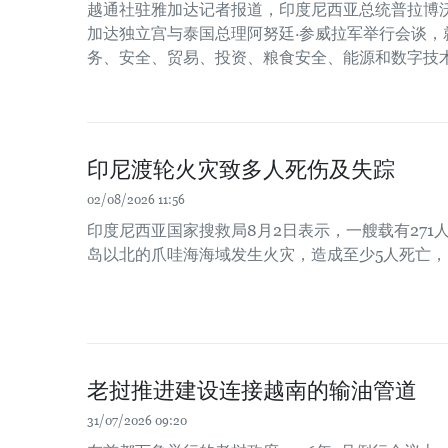
越通社驻雅加达记者报道，印度尼西亚总统普拉博沃
加达独立宫与泰国总理阿努廷·参威拉军举行会谈，
务、安全、贸易、投资、粮食安全、能源和数字技
印尼渡轮火灾致多人死伤及失踪
02/08/2026 11:56
印度尼西亚国家搜救局8月2日表示，一艘载有271
岛以北的爪哇海海域发生火灾，造成至少5人死亡，
老挝推进建设连接越南的输油管道
31/07/2026 09:20