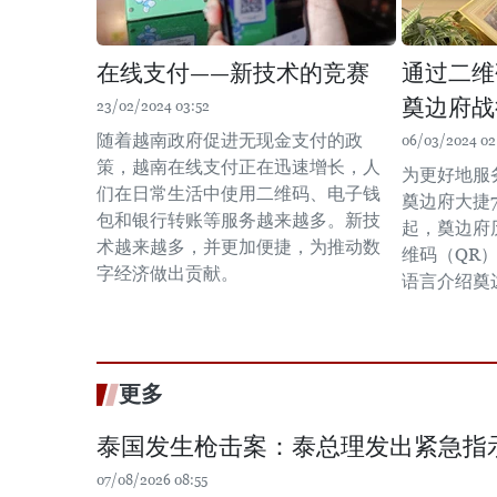
在线支付——新技术的竞赛
通过二维
奠边府战
23/02/2024 03:52
随着越南政府促进无现金支付的政
06/03/2024 02
策，越南在线支付正在迅速增长，人
为更好地服
们在日常生活中使用二维码、电子钱
奠边府大捷7
包和银行转账等服务越来越多。新技
起，奠边府
术越来越多，并更加便捷，为推动数
维码（QR
字经济做出贡献。
语言介绍奠
更多
泰国发生枪击案：泰总理发出紧急指
07/08/2026 08:55