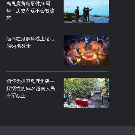
岛鬼鹿角礁事件36周
年：历史永远不会被遗
忘
缅怀在鬼鹿角礁上牺牲
的64名战士
缅怀为捍卫鬼鹿角礁主
权牺牲的64名越南人民
海军战士