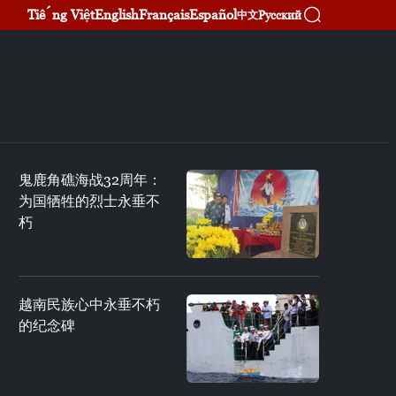
Tiếng Việt
English
Français
Español
Русский
中文
鬼鹿角礁海战32周年：
为国牺牲的烈士永垂不
朽
越南民族心中永垂不朽
的纪念碑