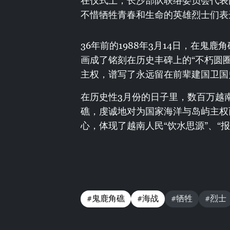
在仪式上，长沙部队联络委员会代表
不惜牺牲青春和生命的英雄烈士们表
36年前的1988年3月14日，在鬼
画成了铭刻在历史丰碑上的“不朽圆
主权，谱写了永远留在前辈建国卫国
在历史性3月份的日子里，数百万越
礁，虔诚地对为国家海洋与岛屿主权
心，体现了越南人民“饮水思源”、“
#鬼鹿角礁
#海战
#牺牲
#烈士