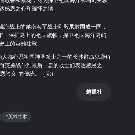
团敬香和献花，对为捍卫祖国海洋和岛屿主权
达感恩之心和缅怀之情。
鹿角礁海战上的越南海军战士刚毅果敢围成一圈，
圈”，保护岛上的祖国旗帜，捍卫祖国海洋岛屿
史上的英雄壮歌。
南人都心系祖国神圣领土之一的长沙群岛鬼鹿角
而英勇战斗到最后一息的战士们表达感恩之
报恩答义”的传统。（完）
越通社
#英雄壮歌