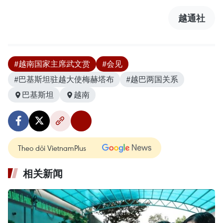
越通社
#越南国家主席武文赏
#会见
#巴基斯坦驻越大使梅赫塔布
#越巴两国关系
巴基斯坦
越南
Theo dõi VietnamPlus
相关新闻