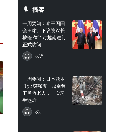
播客
一周要闻：泰王国国
会主席、下议院议长
梭蓬·乍兰对越南进行
正式访问
收听
一周要闻：日本熊本
县7.1级强震：越南劳
工勇救老人，一实习
生遇难
收听