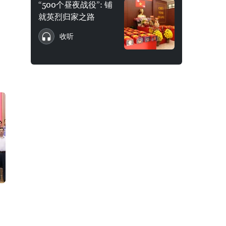
“500个昼夜战役”: 铺
就英烈归家之路
收听