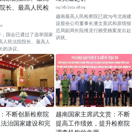
院长、最高人民检
04/08/2021 08:04
越南最高人民检察院已就79号北南建
设股份公司董事长潘文英武和原情报
10
总局副局长阮维灵行贿受贿案发出起
下午，国会已通过了选举国家
诉状。
高人民法院院长、最高人
长的决议。
：不断创新检察院
越南国家主席武文赏：不断
足法治国家建设和完
提高工作绩效，提升检察院