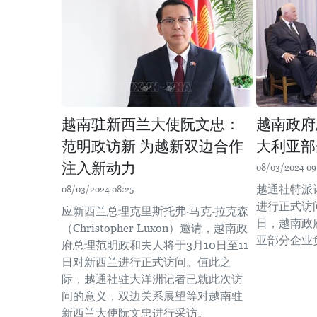
越南驻新西兰大使阮文忠：
越南政府
范明政访新 为越新双边合作
大利亚部
注入新动力
08/03/2024 09
越通社特派
08/03/2024 08:25
进行正式访
应新西兰总理克里斯托弗·马克·拉克森
日，越南政
（Christopher Luxon）邀请，越南政
亚部分企业
府总理范明政和夫人将于3月10日至11
日对新西兰进行正式访问。值此之
际，越通社驻大洋洲记者已就此次访
问的意义，双边关系展望等对越南驻
新西兰大使阮文忠进行采访。