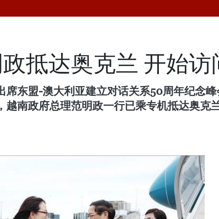
政抵达奥克兰 开始访
出席东盟-澳大利亚建立对话关系50周年纪念
时），越南政府总理范明政一行已乘专机抵达奥