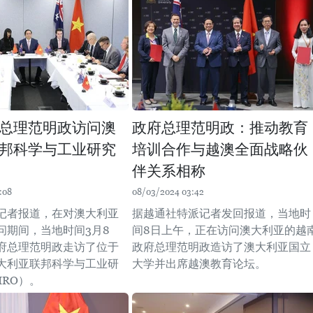
总理范明政访问澳
政府总理范明政：推动教育
邦科学与工业研究
培训合作与越澳全面战略伙
伴关系相称
:08
08/03/2024 03:42
记者报道，在对澳大利亚
据越通社特派记者发回报道，当地时
问期间，当地时间3月8
间8日上午，正在访问澳大利亚的越
府总理范明政走访了位于
政府总理范明政造访了澳大利亚国立
大利亚联邦科学与工业研
大学并出席越澳教育论坛。
IRO）。