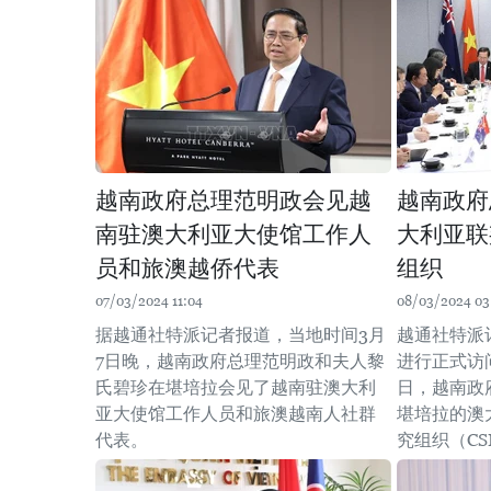
越南政府总理范明政会见越
越南政府
南驻澳大利亚大使馆工作人
大利亚联
员和旅澳越侨代表
组织
07/03/2024 11:04
08/03/2024 03
据越通社特派记者报道，当地时间3月
越通社特派
7日晚，越南政府总理范明政和夫人黎
进行正式访
氏碧珍在堪培拉会见了越南驻澳大利
日，越南政
亚大使馆工作人员和旅澳越南人社群
堪培拉的澳
代表。
究组织（CS