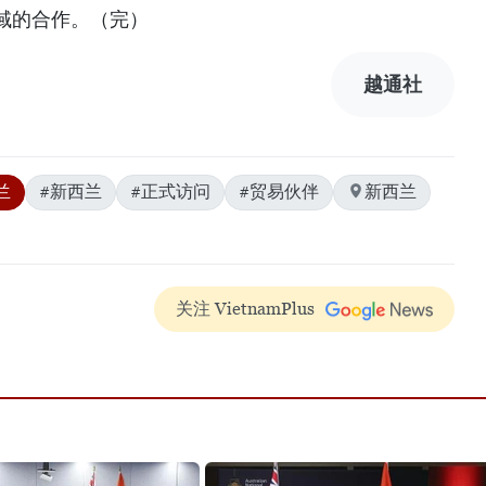
域的合作。（完）
越通社
兰
#新西兰
#正式访问
#贸易伙伴
新西兰
关注 VietnamPlus