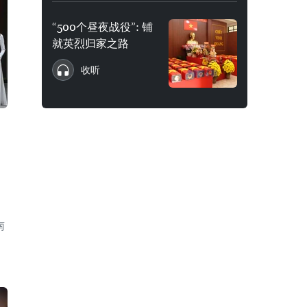
“500个昼夜战役”: 铺
就英烈归家之路
收听
南