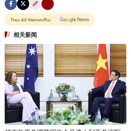
Theo dõi VietnamPlus
相关新闻