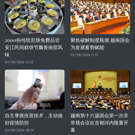
2000份传统煎饼免费品尝
聚焦破解制度瓶颈 越南国会
安江民间糕饼节飘香南部风
为发展蓄势赋能
味
03/08/2026 11:32
04/08/2026 02:12
自主掌握疫苗技术，主动做
越南第十六届国会第一次非
好疫情防控
常规会议在首都河内隆重开
幕
03/08/2026 08:19