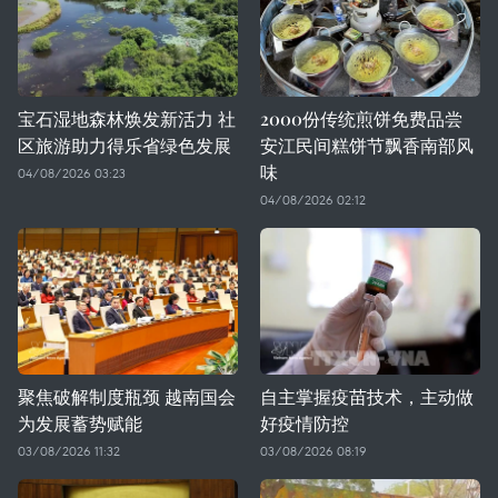
宝石湿地森林焕发新活力 社
2000份传统煎饼免费品尝
区旅游助力得乐省绿色发展
安江民间糕饼节飘香南部风
味
04/08/2026 03:23
04/08/2026 02:12
聚焦破解制度瓶颈 越南国会
自主掌握疫苗技术，主动做
为发展蓄势赋能
好疫情防控
03/08/2026 11:32
03/08/2026 08:19