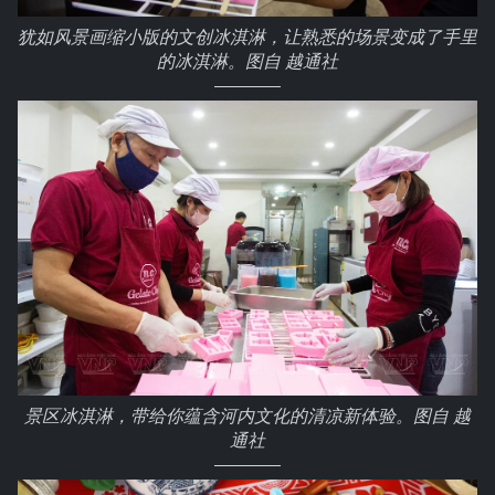
犹如风景画缩小版的文创冰淇淋，让熟悉的场景变成了手里
的冰淇淋。图自 越通社
景区冰淇淋，带给你蕴含河内文化的清凉新体验。图自 越
通社