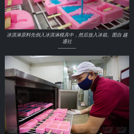
冰淇淋原料先倒入冰淇淋模具中，然后放入冰箱。图自 越
通社