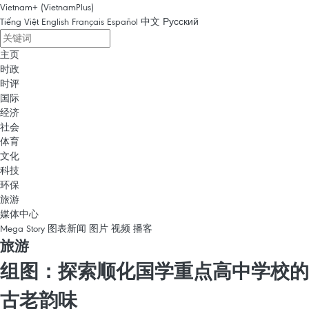
Vietnam+ (VietnamPlus)
Tiếng Việt
English
Français
Español
中文
Русский
主页
时政
时评
国际
经济
社会
体育
文化
科技
环保
旅游
媒体中心
Mega Story
图表新闻
图片
视频
播客
旅游
组图：探索顺化国学重点高中学校的
古老韵味