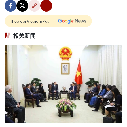
Theo dõi VietnamPlus
相关新闻