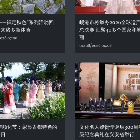
——禅定秋色”系列活动回
岘港市将举办2026全球遗
带来诸多新体验
总决赛 汇聚40多个国家和
丽
026 07:00
04/08/2026 04:08
6年顺化节：彰显古都特色的
文化名人黎贵惇诞辰300周
节日
级纪念典礼在兴安省举行