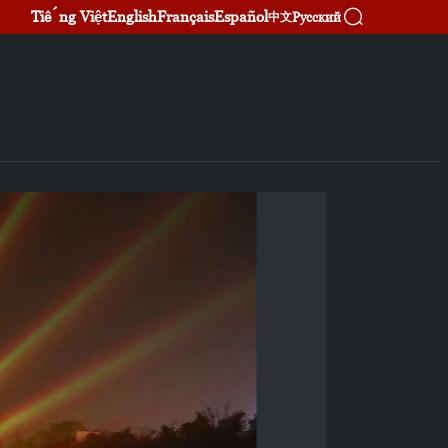
Tiếng Việt
English
Français
Español
Русский
中文