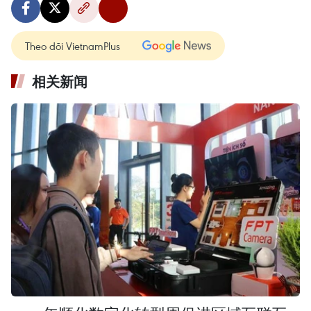
Theo dõi VietnamPlus
相关新闻