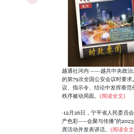
越通社河内 ——·越共中央政
的第79次全国公安会议时要
议、指示令、结论中发挥垂范
秩序被动局面。
(阅读全文)
·12月26日，宁平省人民委
产色彩——会聚与传播”的20
席活动并发表讲话。
(阅读全文