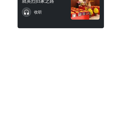
就英烈归家之路
收听