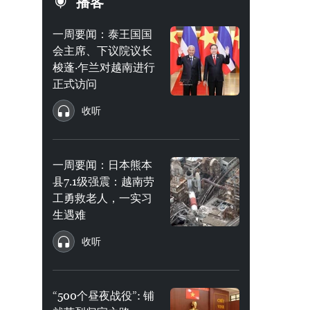
播客
一周要闻：泰王国国
会主席、下议院议长
梭蓬·乍兰对越南进行
正式访问
收听
一周要闻：日本熊本
县7.1级强震：越南劳
工勇救老人，一实习
生遇难
收听
“500个昼夜战役”: 铺