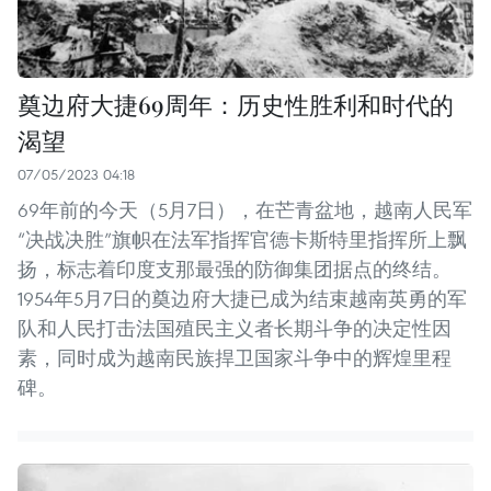
奠边府大捷69周年：历史性胜利和时代的
渴望
07/05/2023 04:18
69年前的今天（5月7日），在芒青盆地，越南人民军
“决战决胜”旗帜在法军指挥官德卡斯特里指挥所上飘
扬，标志着印度支那最强的防御集团据点的终结。
1954年5月7日的奠边府大捷已成为结束越南英勇的军
队和人民打击法国殖民主义者长期斗争的决定性因
素，同时成为越南民族捍卫国家斗争中的辉煌里程
碑。