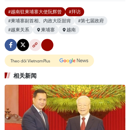
#越南驻柬埔寨大使阮辉曾
#拜访
#柬埔寨副首相、内政大臣韶肯
#第七届政府
#越柬关系
柬埔寨
越南
Theo dõi VietnamPlus
相关新闻